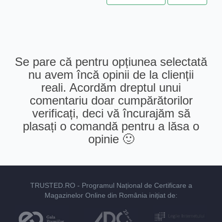
Se pare că pentru opțiunea selectată
nu avem încă opinii de la clienții
reali. Acordăm dreptul unui
comentariu doar cumpărătorilor
verificați, deci vă încurajăm să
plasați o comandă pentru a lăsa o
opinie 🙂
TRUSTED.RO
- Programul Național de Certificare a
Magazinelor Online din România inițiat de: