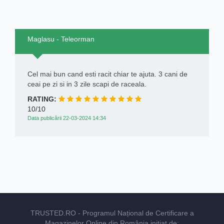
Maglasu - Teleorman
Cel mai bun cand esti racit chiar te ajuta. 3 cani de
ceai pe zi si in 3 zile scapi de raceala.
RATING:
10/10
Data publicării 22-03-2024 14:34
TRUSTED.RO
- Programul Național de Certificare a
Magazinelor Online din România inițiat de: