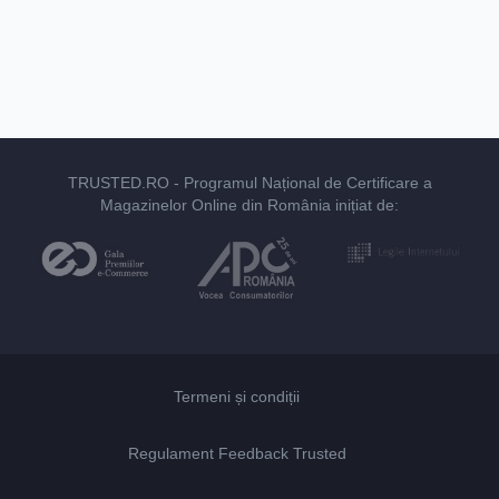
TRUSTED.RO
- Programul Național de Certificare a
Magazinelor Online din România inițiat de:
Termeni și condiții
Regulament Feedback Trusted