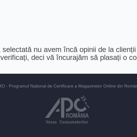
selectată nu avem încă opinii de la clienții
erificați, deci vă încurajăm să plasați o 
RO
- Programul Național de Certificare a Magazinelor Online din România