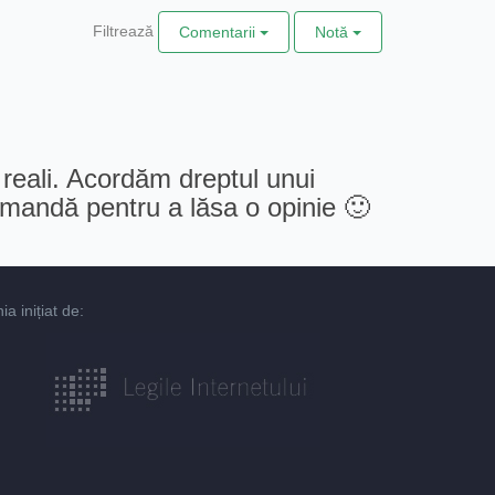
Filtrează
Comentarii
Notă
 reali. Acordăm dreptul unui
comandă pentru a lăsa o opinie 🙂
 inițiat de: