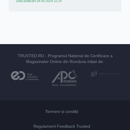
Data publicării 28-05-2024 22:14
TRUSTED.RO
- Programul Național de Certificare a
Magazinelor Online din România inițiat de:
Termeni și condiții
Regulament Feedback Trusted