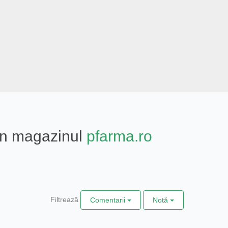
din magazinul
pfarma.ro
Filtrează
Comentarii
Notă