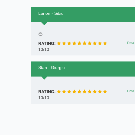
Larion - Sibiu
😍
RATING:
Data 
10/10
Stan - Giurgiu
RATING:
Data 
10/10