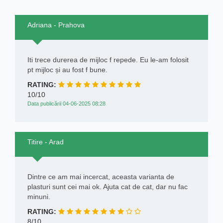
Adriana - Prahova
Iti trece durerea de mijloc f repede. Eu le-am folosit
pt mijloc și au fost f bune.
RATING:
10/10
Data publicării 04-06-2025 08:28
Titire - Arad
Dintre ce am mai incercat, aceasta varianta de
plasturi sunt cei mai ok. Ajuta cat de cat, dar nu fac
minuni.
RATING:
8/10