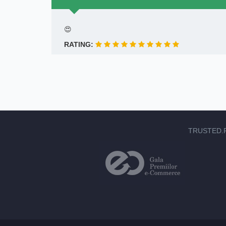
😍
RATING:
TRUSTED.