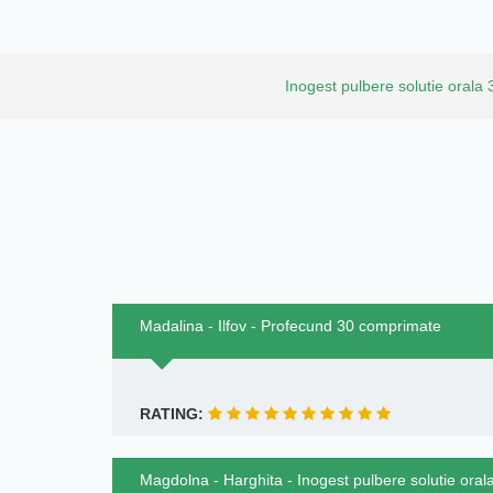
Inogest pulbere solutie orala 3
Madalina - Ilfov - Profecund 30 comprimate
RATING:
Magdolna - Harghita - Inogest pulbere solutie orala