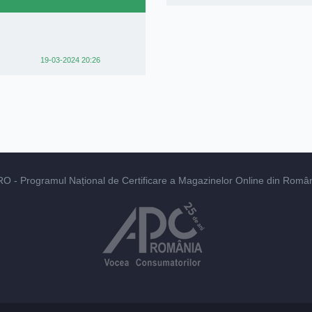
19-03-2024 20:26
RO
- Programul Național de Certificare a Magazinelor Online din România