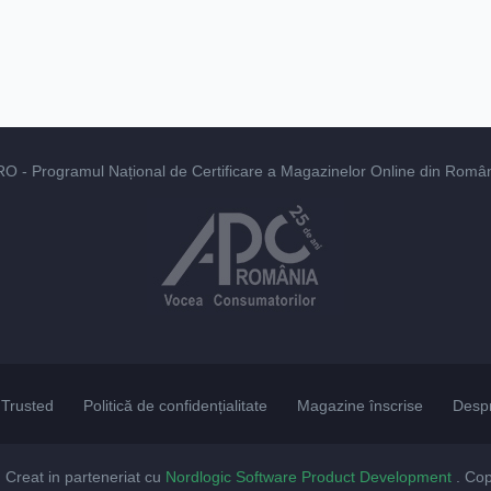
RO
- Programul Național de Certificare a Magazinelor Online din România
Trusted
Politică de confidențialitate
Magazine înscrise
Desp
. Creat in parteneriat cu
Nordlogic Software Product Development
. Co