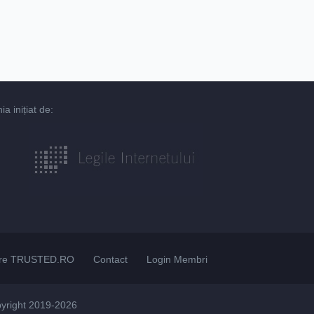
 inițiat de:
re TRUSTED.RO
Contact
Login Membri
pyright 2019-2026