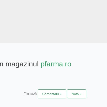
din magazinul
pfarma.ro
Filtrează
Comentarii
Notă