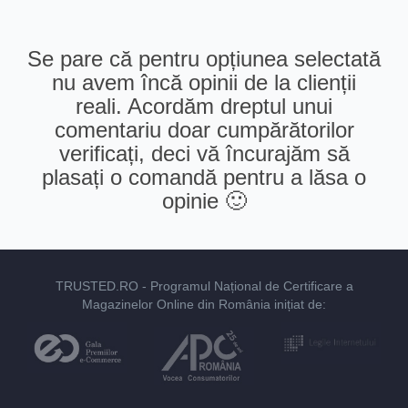
Se pare că pentru opțiunea selectată
nu avem încă opinii de la clienții
reali. Acordăm dreptul unui
comentariu doar cumpărătorilor
verificați, deci vă încurajăm să
plasați o comandă pentru a lăsa o
opinie 🙂
TRUSTED.RO
- Programul Național de Certificare a
Magazinelor Online din România inițiat de: