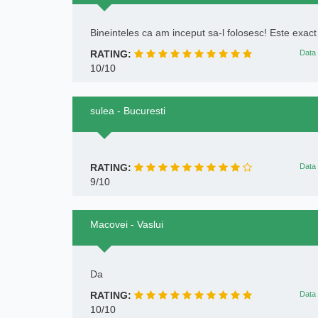
Bineinteles ca am inceput sa-l folosesc! Este exac
RATING:
Data 
10/10
sulea - Bucuresti
RATING:
Data 
9/10
Macovei - Vaslui
Da
RATING:
Data 
10/10