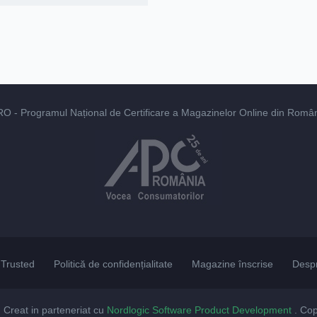
RO
- Programul Național de Certificare a Magazinelor Online din România
Trusted
Politică de confidențialitate
Magazine înscrise
Desp
. Creat in parteneriat cu
Nordlogic Software Product Development
. Co