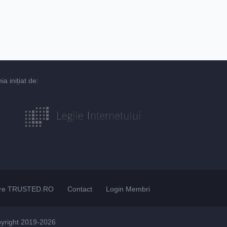
 inițiat de:
re TRUSTED.RO
Contact
Login Membri
pyright 2019-2026