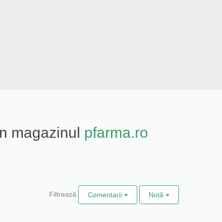
din magazinul
pfarma.ro
Filtrează
Comentarii
Notă