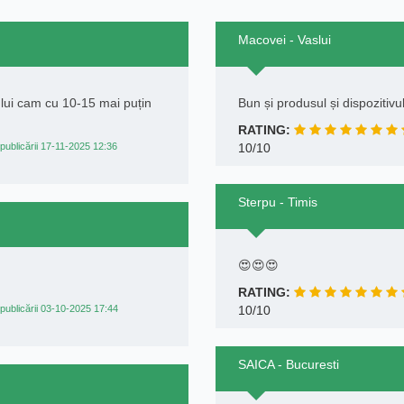
Macovei - Vaslui
tului cam cu 10-15 mai puțin
Bun și produsul și dispozitivu
RATING:
publicării 17-11-2025 12:36
10/10
Sterpu - Timis
😍😍😍
RATING:
publicării 03-10-2025 17:44
10/10
SAICA - Bucuresti