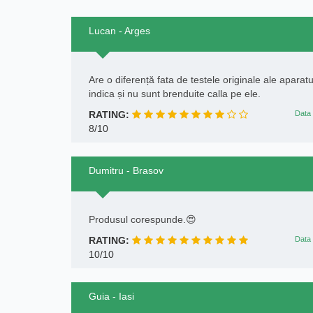
Lucan - Arges
Are o diferență fata de testele originale ale apara
indica și nu sunt brenduite calla pe ele.
RATING:
Data 
8/10
Dumitru - Brasov
Produsul corespunde.😍
RATING:
Data 
10/10
Guia - Iasi