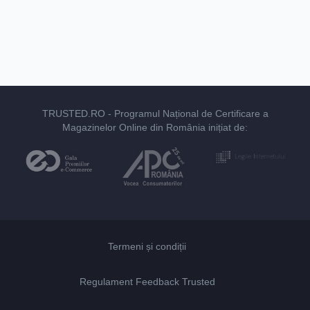
TRUSTED.RO
- Programul Național de Certificare a
Magazinelor Online din România inițiat de:
Termeni și condiții
Regulament Feedback Trusted