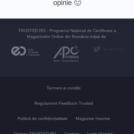
opinie 🙂
TRUSTED.RO
- Programul Național de Certificare a
Magazinelor Online din România inițiat de:
Termeni și condiții
Regulament Feedback Trusted
Politică de confidențialitate
Magazine înscrise
Despre TRUSTED.RO
Contact
Login Membri