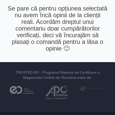
Se pare că pentru opțiunea selectată
nu avem încă opinii de la clienții
reali. Acordăm dreptul unui
comentariu doar cumpărătorilor
verificați, deci vă încurajăm să
plasați o comandă pentru a lăsa o
opinie 🙂
TRUSTED.RO
- Programul Național de Certificare a
Magazinelor Online din România inițiat de: