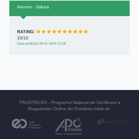
Anonim - Valcea
RATING:
10/10
Data publicării 28-01-2024 13:28
TRUSTED.RO
- Programul Național de Certificare a
Magazinelor Online din România inițiat de: