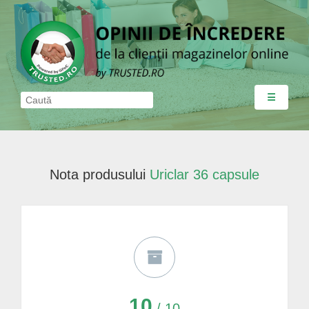
☰
Nota produsului
Uriclar 36 capsule
10
/ 10