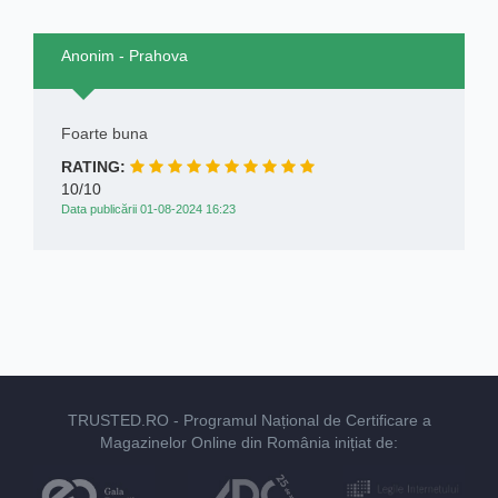
Anonim - Prahova
Foarte buna
RATING:
10/10
Data publicării 01-08-2024 16:23
TRUSTED.RO
- Programul Național de Certificare a
Magazinelor Online din România inițiat de: