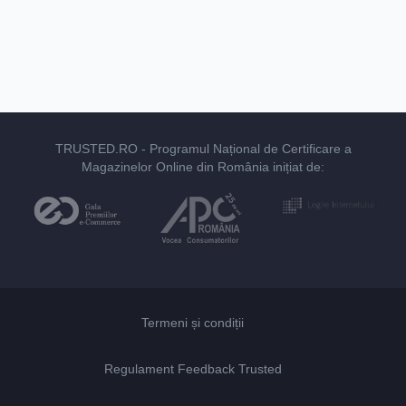
TRUSTED.RO
- Programul Național de Certificare a
Magazinelor Online din România inițiat de:
Termeni și condiții
Regulament Feedback Trusted