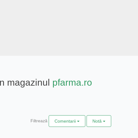
din magazinul
pfarma.ro
Filtrează
Comentarii
Notă