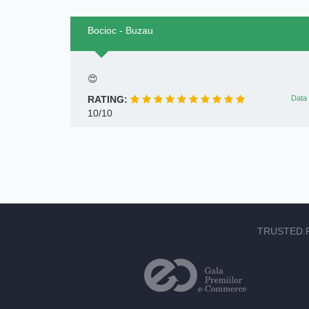
Bocioc - Buzau
😍
RATING:
Data 
10/10
TRUSTED.