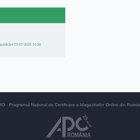
publicării 03-07-2025 10:56
RO
- Programul Național de Certificare a Magazinelor Online din România