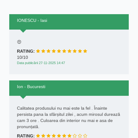
IONESCU - Iasi
😍
RATING:
10/10
Data publicării 27-11-2025 14:47
Ion - Bucuresti
Calitatea produsului nu mai este la fel . Înainte
persista pana la sfârșitul zilei , acum mirosul durează
cam 3 ore . Culoarea din interior nu mai e asa de
pronunțată.
RATING: