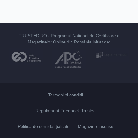
TRUSTED.RO
- Programul Național de Certificare a
Magazinelor Online din România inițiat de:
Termeni și condiții
Regulament Feedback Trusted
Politică de confidențialitate
Magazine înscrise