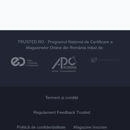
TRUSTED.RO
- Programul Național de Certificare a
Magazinelor Online din România inițiat de:
Termeni și condiții
Regulament Feedback Trusted
Politică de confidențialitate
Magazine înscrise