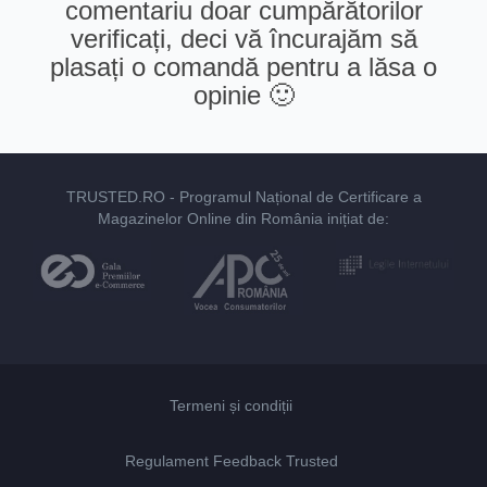
comentariu doar cumpărătorilor
verificați, deci vă încurajăm să
plasați o comandă pentru a lăsa o
opinie 🙂
TRUSTED.RO
- Programul Național de Certificare a
Magazinelor Online din România inițiat de:
Termeni și condiții
Regulament Feedback Trusted