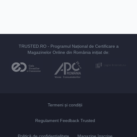
TRUSTED.RO
- Programul Național de Certificare a
Magazinelor Online din România inițiat de:
Termeni și condiții
Regulament Feedback Trusted
Politică de confidențialitate
Magazine înscrise