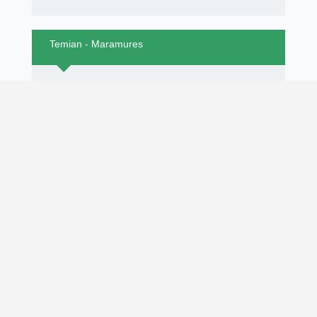
Temian - Maramures
RATING:
9/10
Data publicării 24-09-2023 17:00
TRUSTED.RO
- Programul Național de Certificare a
Magazinelor Online din România inițiat de: