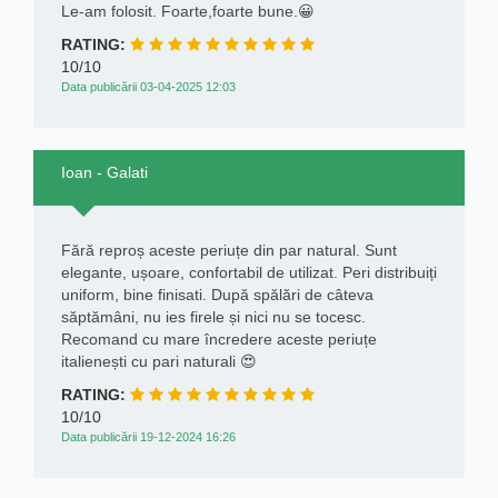
Le-am folosit. Foarte,foarte bune.😀
RATING:
10/10
Data publicării 03-04-2025 12:03
Ioan - Galati
Fără reproș aceste periuțe din par natural. Sunt
elegante, ușoare, confortabil de utilizat. Peri distribuiți
uniform, bine finisati. După spălări de câteva
săptămâni, nu ies firele și nici nu se tocesc.
Recomand cu mare încredere aceste periuțe
italienești cu pari naturali 😍
RATING:
10/10
Data publicării 19-12-2024 16:26