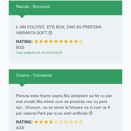
Necula - Bucuresti
L-AM FOLOSIT, ETE BUN, DAR AS PREFERA
VARIANTA SOFT.😍
RATING:
9/10
Data publicării 01-10-2024 09:38
Cosma - Constanta
Periuta estw foarte aspra.Ma asteptam sa fie cu par
mai moale.Ma intreb cum se prezinta ces cu perii
tari...Orocum, nu se simte la folosire ca si cum ar fi
par natural.Perii par si se simt artificiali.😞
RATING:
4/10