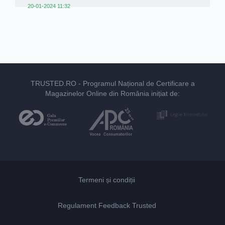
20-01-2024 11:32
TRUSTED.RO
- Programul Național de Certificare a
Magazinelor Online din România inițiat de:
Termeni și condiții
Regulament Feedback Trusted