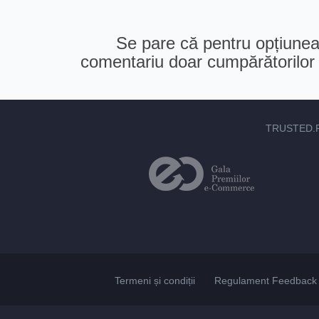
Se pare că pentru opțiunea 
comentariu doar cumpărătorilor v
TRUSTED.
Termeni și condiții
Regulament Feedback 