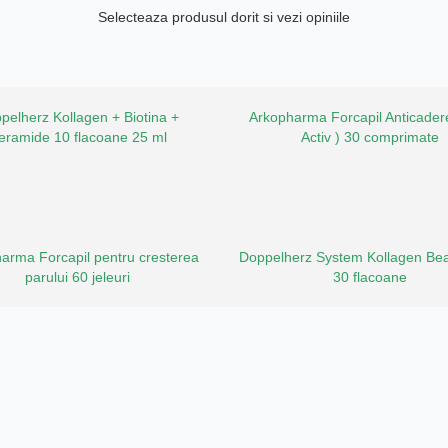
Selecteaza produsul dorit si vezi opiniile
pelherz Kollagen + Biotina +
Arkopharma Forcapil Anticadere
eramide 10 flacoane 25 ml
Activ ) 30 comprimate
arma Forcapil pentru cresterea
Doppelherz System Kollagen Bea
parului 60 jeleuri
30 flacoane