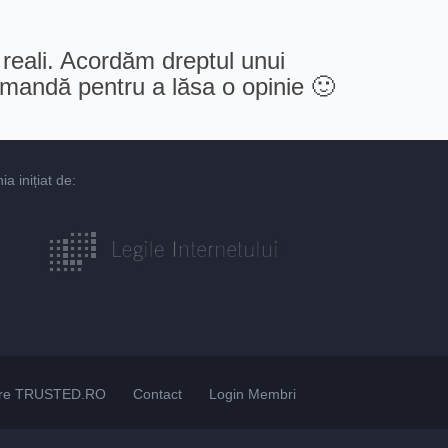
 reali. Acordăm dreptul unui
comandă pentru a lăsa o opinie 🙂
 inițiat de:
re TRUSTED.RO
Contact
Login Membri