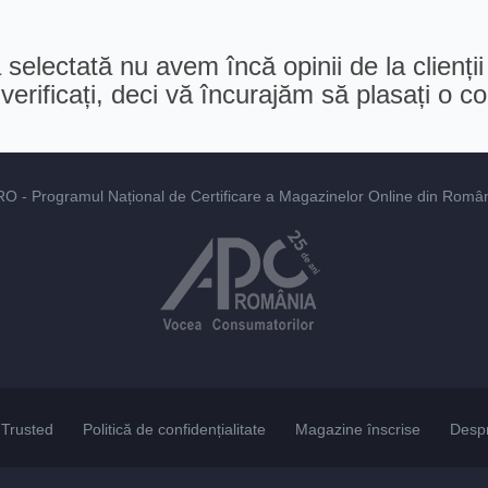
selectată nu avem încă opinii de la clienții
erificați, deci vă încurajăm să plasați o 
RO
- Programul Național de Certificare a Magazinelor Online din România
Trusted
Politică de confidențialitate
Magazine înscrise
Desp