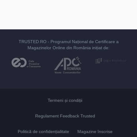
TRUSTED.RO
- Programul Național de Certificare a
Magazinelor Online din România inițiat de:
Termeni și condiții
Regulament Feedback Trusted
Politică de confidențialitate
Magazine înscrise