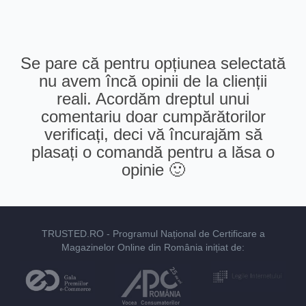
Se pare că pentru opțiunea selectată
nu avem încă opinii de la clienții
reali. Acordăm dreptul unui
comentariu doar cumpărătorilor
verificați, deci vă încurajăm să
plasați o comandă pentru a lăsa o
opinie 🙂
TRUSTED.RO
- Programul Național de Certificare a
Magazinelor Online din România inițiat de: