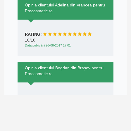
Opinia clientului Adelina din Vrancea pentru
Procosmetic.ro
RATING:
10/10
Data publicării 26-08-2017 17:01
Opinia clientului Bogdan din Braşov pentru
Procosmetic.ro
RATING:
10/10
Data publicării 24-08-2017 23:01
Opinia clientului DORIN din Bucureşti