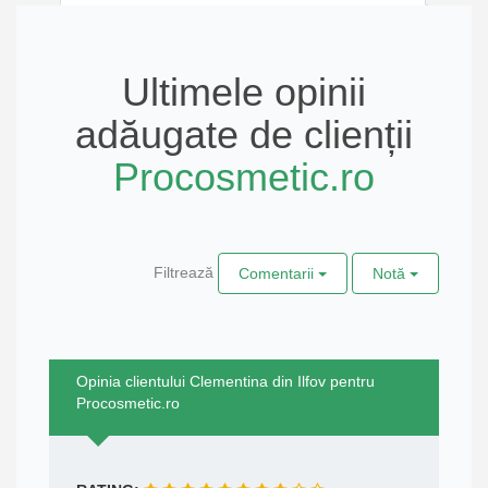
Ultimele opinii
adăugate de clienții
Procosmetic.ro
Filtrează
Comentarii
Notă
Opinia clientului Clementina din Ilfov pentru
Procosmetic.ro