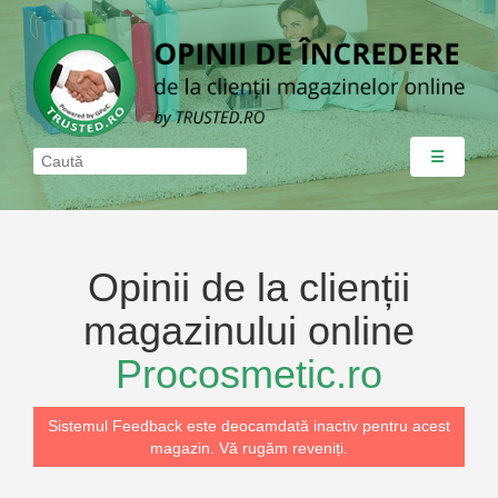
☰
Opinii de la clienții
magazinului online
Procosmetic.ro
Sistemul Feedback este deocamdată inactiv pentru acest
magazin. Vă rugăm reveniți.