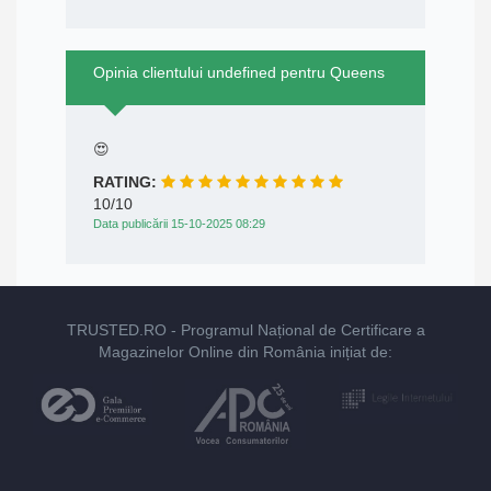
Opinia clientului undefined pentru Queens
😍
RATING:
10/10
Data publicării 15-10-2025 08:29
TRUSTED.RO
- Programul Național de Certificare a
Magazinelor Online din România inițiat de: