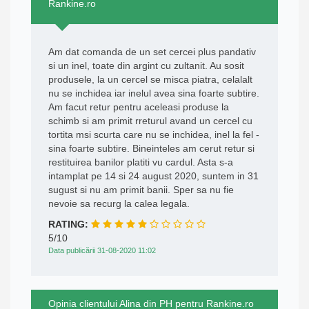
Rankine.ro
Am dat comanda de un set cercei plus pandativ
si un inel, toate din argint cu zultanit. Au sosit
produsele, la un cercel se misca piatra, celalalt
nu se inchidea iar inelul avea sina foarte subtire.
Am facut retur pentru aceleasi produse la
schimb si am primit rreturul avand un cercel cu
tortita msi scurta care nu se inchidea, inel la fel -
sina foarte subtire. Bineinteles am cerut retur si
restituirea banilor platiti vu cardul. Asta s-a
intamplat pe 14 si 24 august 2020, suntem in 31
sugust si nu am primit banii. Sper sa nu fie
nevoie sa recurg la calea legala.
RATING:
5/10
Data publicării 31-08-2020 11:02
Opinia clientului Alina din PH pentru Rankine.ro