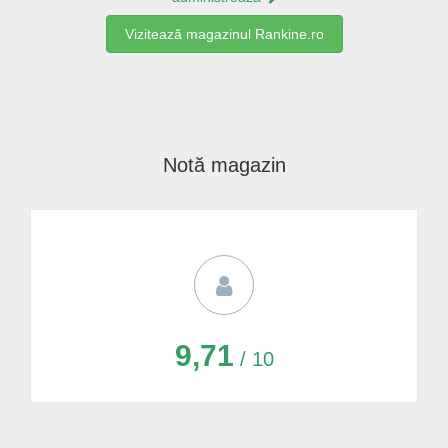
Vizitează magazinul Rankine.ro
Notă magazin
9,71
/ 10