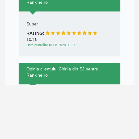
Rankine.ro
Super
RATING:
10/10
Data publicării 18-08-2020 09:27
Opinia clientului Chirila din SJ pentru
Rankine.ro
Profesionalism!
RATING:
10/10
Data publicării 16-08-2020 15:41