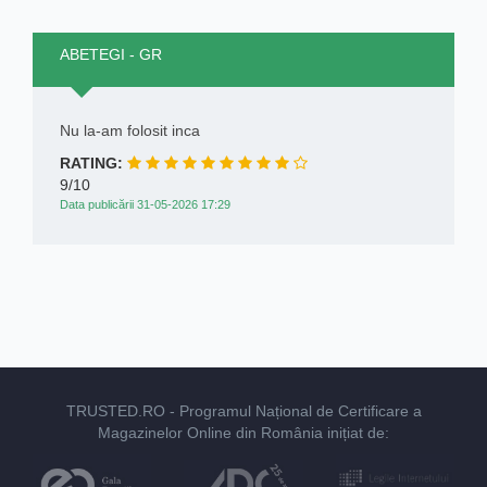
ABETEGI - GR
Nu la-am folosit inca
RATING:
9/10
Data publicării 31-05-2026 17:29
TRUSTED.RO
- Programul Național de Certificare a
Magazinelor Online din România inițiat de: