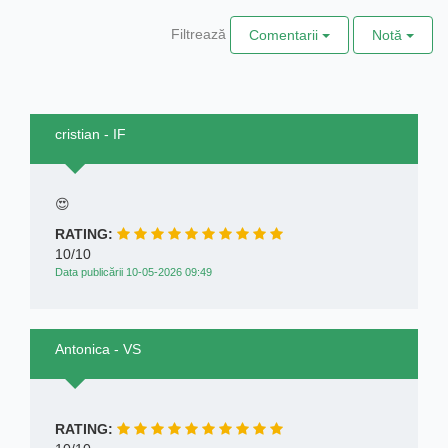
Filtrează
Comentarii
Notă
cristian - IF
😍
RATING:
10/10
Data publicării 10-05-2026 09:49
Antonica - VS
RATING: