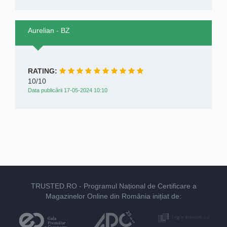
Aurelian - BZ
RATING:
10/10
Data publicării 17-05-2024 10:10
TRUSTED.RO
- Programul Național de Certificare a
Magazinelor Online din România inițiat de: