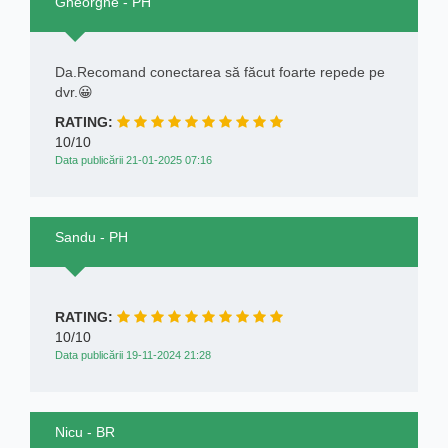
Gheorghe - PH
Da.Recomand conectarea să făcut foarte repede pe
dvr.😀
RATING:
10/10
Data publicării 21-01-2025 07:16
Sandu - PH
RATING:
10/10
Data publicării 19-11-2024 21:28
Nicu - BR