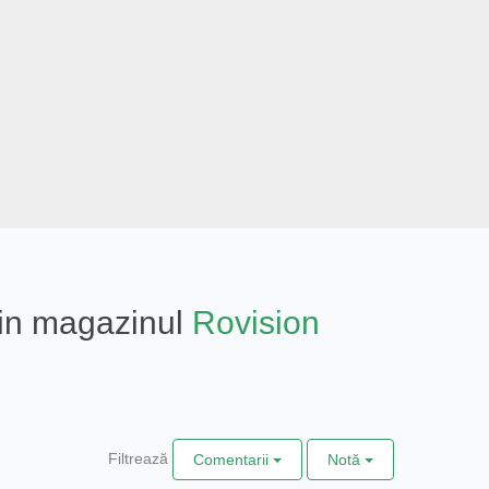
 din magazinul
Rovision
Filtrează
Comentarii
Notă