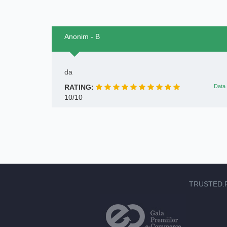
Anonim - B
da
RATING:
Data 
10/10
TRUSTED.