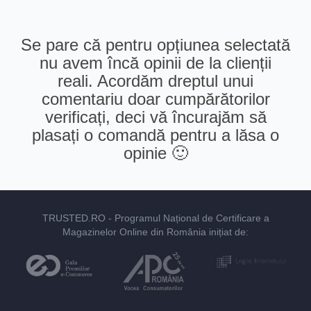
Se pare că pentru opțiunea selectată
nu avem încă opinii de la clienții
reali. Acordăm dreptul unui
comentariu doar cumpărătorilor
verificați, deci vă încurajăm să
plasați o comandă pentru a lăsa o
opinie 🙂
TRUSTED.RO
- Programul Național de Certificare a
Magazinelor Online din România inițiat de: