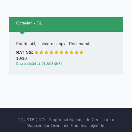
Octavian - GL
Foarte util, instalare simpla. Recomand!
RATING:
10/10
Data publicării 11-05-2026 09:54
TRUSTED.RO
- Programul Național de Certificare a
Magazinelor Online din România inițiat de: