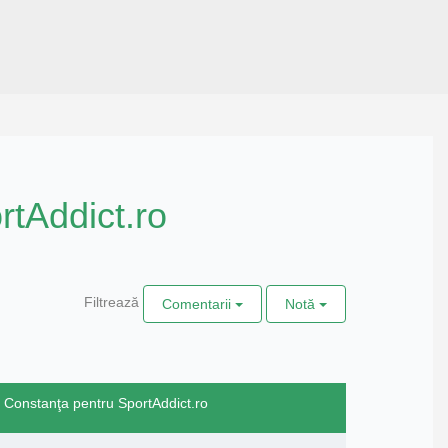
rtAddict.ro
Filtrează
Comentarii
Notă
n Constanţa pentru SportAddict.ro