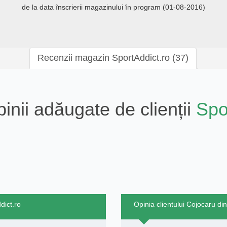
de la data înscrierii magazinului în program (01-08-2016)
Recenzii magazin SportAddict.ro (37)
pinii adăugate de clienții
Spo
dict.ro
Opinia clientului Cojocaru di