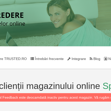
re TRUSTED.RO
Întrebări frecvente
Integrare
Blog
Ne
 clienții magazinului online
Sp
l Feedback este deocamdată inactiv pentru acest magazin. Vă rugăm r