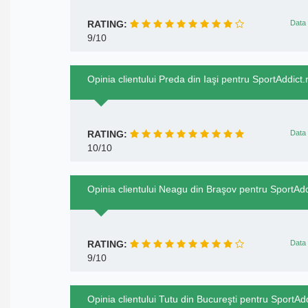
RATING:
Data 
9/10
Opinia clientului Preda din Iaşi pentru SportAddict.
RATING:
Data 
10/10
Opinia clientului Neagu din Braşov pentru SportAdd
RATING:
Data 
9/10
Opinia clientului Tutu din Bucureşti pentru SportAdd