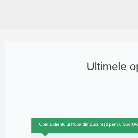
Ultimele o
Opinia clientului Popa din Bucureşti pentru SportAd