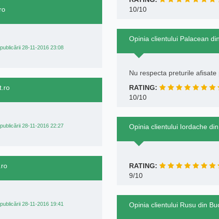
ro
10/10
Opinia clientului Palacean di
publicării 28-11-2016 23:08
Nu respecta preturile afisate 
t.ro
RATING:
10/10
publicării 28-11-2016 22:27
Opinia clientului Iordache din
.ro
RATING:
9/10
publicării 28-11-2016 19:41
Opinia clientului Rusu din Bu