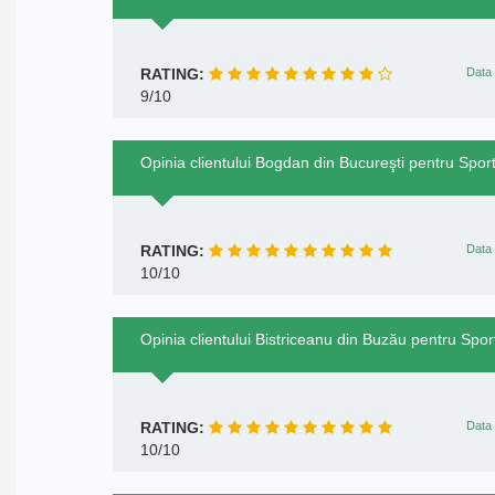
RATING:
Data 
9/10
Opinia clientului Bogdan din Bucureşti pentru Spor
RATING:
Data 
10/10
Opinia clientului Bistriceanu din Buzău pentru Spor
RATING:
Data 
10/10