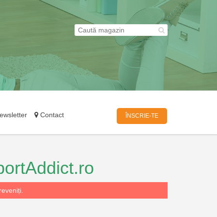
wsletter
Contact
ÎNSCRIE-TE
ortAddict.ro
eveniți.