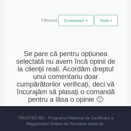
Filtrează
Comentarii
Notă
Se pare că pentru opțiunea
selectată nu avem încă opinii de
la clienții reali. Acordăm dreptul
unui comentariu doar
cumpărătorilor verificați, deci vă
încurajăm să plasați o comandă
pentru a lăsa o opinie 🙂
TRUSTED.RO
- Programul Național de Certificare a
Magazinelor Online din România inițiat de: