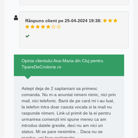
Răspuns client pe 25-04-2024 19:38:
Opinia clientului Ana-Maria din Cluj pentru
TipareDeCroitorie.ro
Astept deja de 2 saptamani sa primesc
comanda. Nu m-a anuntat nimeni nimic, nici prin
mail, nici telefonic. Banii de pe card mi i-au luat,
la telefon intra doar casuta vocala si la mail nu
raspunde nimeni. Link-ul primit de la ei pentru
urmarirea comenzii imi spune mereu ca am
introdus datele gresite, deci nu am nici un
status. Mi se pare nesimtire... Daca nu se
rezolva, voi face reclamatie.