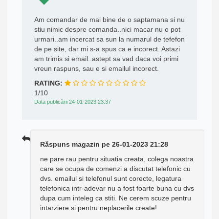
Am comandar de mai bine de o saptamana si nu
stiu nimic despre comanda..nici macar nu o pot
urmari..am incercat sa sun la numarul de tefefon
de pe site, dar mi s-a spus ca e incorect. Astazi
am trimis si email..astept sa vad daca voi primi
vreun raspuns, sau e si emailul incorect.
RATING:
1/10
Data publicării 24-01-2023 23:37
Răspuns magazin pe 26-01-2023 21:28
ne pare rau pentru situatia creata, colega noastra
care se ocupa de comenzi a discutat telefonic cu
dvs. emailul si telefonul sunt corecte, legatura
telefonica intr-adevar nu a fost foarte buna cu dvs
dupa cum inteleg ca stiti. Ne cerem scuze pentru
intarziere si pentru neplacerile create!