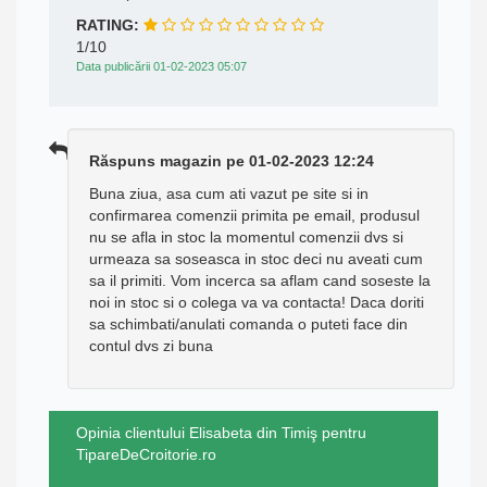
RATING:
1/10
Data publicării 01-02-2023 05:07
Răspuns magazin pe 01-02-2023 12:24
Buna ziua, asa cum ati vazut pe site si in
confirmarea comenzii primita pe email, produsul
nu se afla in stoc la momentul comenzii dvs si
urmeaza sa soseasca in stoc deci nu aveati cum
sa il primiti. Vom incerca sa aflam cand soseste la
noi in stoc si o colega va va contacta! Daca doriti
sa schimbati/anulati comanda o puteti face din
contul dvs zi buna
Opinia clientului Elisabeta din Timiş pentru
TipareDeCroitorie.ro