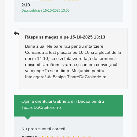
2/10
Data publicării 15-10-2025 13:03
Răspuns magazin pe 15-10-2025 13:13
Bună ziua, Ne pare rău pentru întârziere.
Comanda a fost plasată pe 10.10 și a plecat de la
noi în 14.10, cu o zi întârziere față de termenul
obișnuit. Urmărim livrarea și suntem convinși că
va ajunge în scurt timp. Mulțumim pentru
înțelegere! 🙏 Echipa TipareDeCroitorie.ro
Opinia clientului Gabriela din Bacău pentru
TipareDeCroitorie.ro
Nu prea sunteți corecți