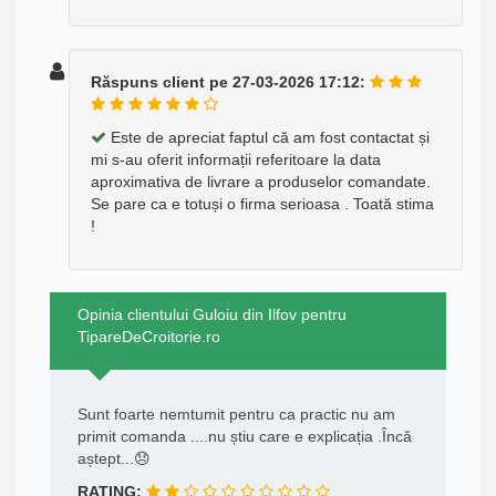
Răspuns client pe 27-03-2026 17:12:
Este de apreciat faptul că am fost contactat și
mi s-au oferit informații referitoare la data
aproximativa de livrare a produselor comandate.
Se pare ca e totuși o firma serioasa . Toată stima
!
Opinia clientului Guloiu din Ilfov pentru
TipareDeCroitorie.ro
Sunt foarte nemtumit pentru ca practic nu am
primit comanda ....nu știu care e explicația .Încă
aștept...😞
RATING: