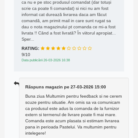
ca nu e pe stoc produsul comandat (dar totuși
scrie ca poate fi comandat) si nici nu am fost
informat cat durează livrarea daca am făcut
comandă, am primit mail in care sunt rugat sa
dau o nota magazinului pt comanda ce mi-a fost
livrata !! Când a fost livrată? În viitorul apropiat...
Sper...
RATING:
9/10
Data publicării 26-03-2026 16:38
Răspuns magazin pe 27-03-2026 15:00
Buna ziua Multumim pentru feedback si ne cerem
scuze pentru situatie. Am omis sa va comunicam
ca produsul este adus la comanda de la furnizor
extern si termenul de livrare poate fi mai mare.
Comanda este acum plasata si estimam livrarea
pana in perioada Pastelui. Va multumim pentru
intelegere!