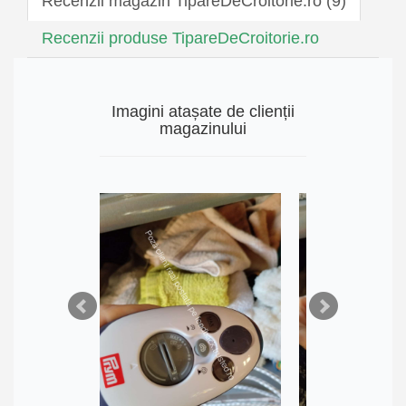
Recenzii magazin TipareDeCroitorie.ro (9)
Recenzii produse TipareDeCroitorie.ro
Imagini atașate de clienții
magazinului