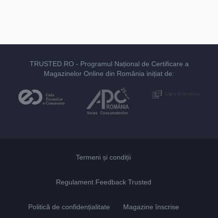
TRUSTED.RO
- Programul Național de Certificare a
Magazinelor Online din România inițiat de:
Termeni și condiții
Regulament Feedback Trusted
Politică de confidențialitate
Magazine înscrise