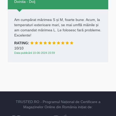
Doinita - Dolj
Am cumpărat mărimea S și M, foarte bune. Acum, la
temperaturi exterioare mari, se mai umflă mâinile și
am comandat mărimea L. Le folosesc fară probleme.
Excelente!
RATING:
10/10
Data publicării 10-06-2024 15:59
TRUSTED.RO
- Programul Național de Certificare a
Magazinelor Online din România inițiat de: