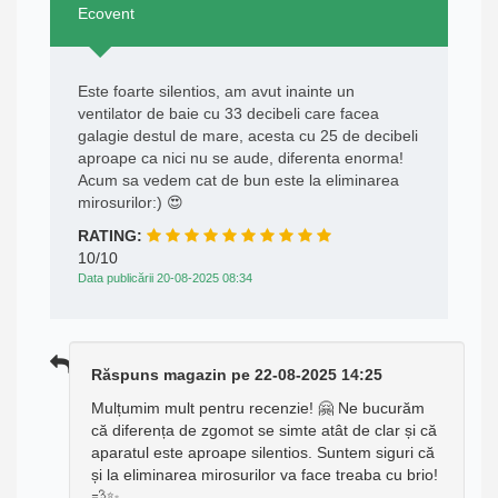
Ecovent
Este foarte silentios, am avut inainte un
ventilator de baie cu 33 decibeli care facea
galagie destul de mare, acesta cu 25 de decibeli
aproape ca nici nu se aude, diferenta enorma!
Acum sa vedem cat de bun este la eliminarea
mirosurilor:) 😍
RATING:
10/10
Data publicării 20-08-2025 08:34
Răspuns magazin pe 22-08-2025 14:25
Mulțumim mult pentru recenzie! 🤗 Ne bucurăm
că diferența de zgomot se simte atât de clar și că
aparatul este aproape silentios. Suntem siguri că
și la eliminarea mirosurilor va face treaba cu brio!
💨✨