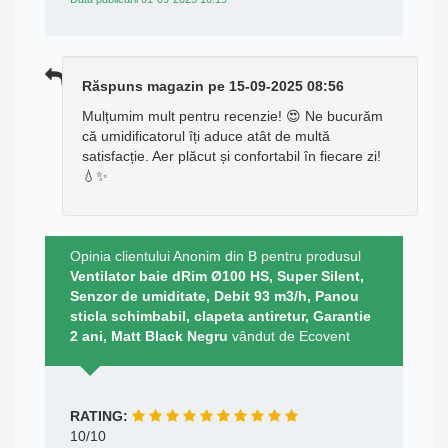
Răspuns magazin pe 15-09-2025 08:56
Mulțumim mult pentru recenzie! 😍 Ne bucurăm
că umidificatorul îți aduce atât de multă
satisfacție. Aer plăcut și confortabil în fiecare zi!
💧✨
Opinia clientului Anonim din B pentru produsul
Ventilator baie dRim Ø100 HS, Super Silent,
Senzor de umiditate, Debit 93 m3/h, Panou
sticla schimbabil, clapeta antiretur, Garantie
2 ani, Matt Black Negru
vândut de Ecovent
RATING:
10/10