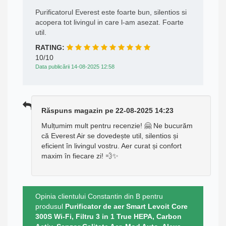
Purificatorul Everest este foarte bun, silentios si
acopera tot livingul in care l-am asezat. Foarte
util.
RATING:
10/10
Data publicării 14-08-2025 12:58
Răspuns magazin pe 22-08-2025 14:23
Mulțumim mult pentru recenzie! 🤗 Ne bucurăm
că Everest Air se dovedește util, silentios și
eficient în livingul vostru. Aer curat și confort
maxim în fiecare zi! 💨✨
Opinia clientului Constantin din B pentru
produsul
Purificator de aer Smart Levoit Core
300S Wi-Fi, Filtru 3 in 1 True HEPA, Carbon