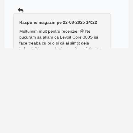
Răspuns magazin pe 22-08-2025 14:22
Mulțumim mult pentru recenzie! 🤗 Ne
bucurăm să aflăm că Levoit Core 300S își
face treaba cu brio și că ai simțit deja
îmbunătățirea aerului în dormitorul fetiței tale.
Îți dorim multă sănătate și aer curat în fiecare
zi!
Opinia clientului lorenzini din B pentru
produsul
Ventilator baie dRim Ø125 HS,
Super Silent, Senzor de umiditate, Debit
140 m3/h, Panou plexi schimbabil,
clapeta antiretur, Garantie 2 ani, Alb
vândut de Ecovent