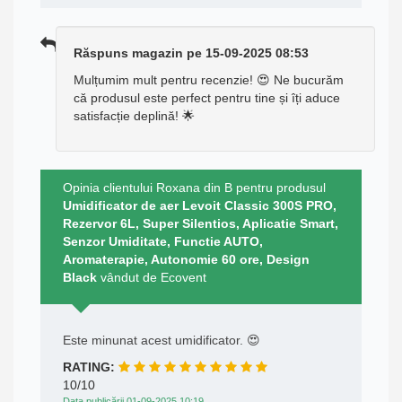
Răspuns magazin pe 15-09-2025 08:53
Mulțumim mult pentru recenzie! 😍 Ne bucurăm
că produsul este perfect pentru tine și îți aduce
satisfacție deplină! 🌟
Opinia clientului Roxana din B pentru produsul
Umidificator de aer Levoit Classic 300S PRO,
Rezervor 6L, Super Silentios, Aplicatie Smart,
Senzor Umiditate, Functie AUTO,
Aromaterapie, Autonomie 60 ore, Design
Black
vândut de Ecovent
Este minunat acest umidificator. 😍
RATING:
10/10
Data publicării 01-09-2025 10:19