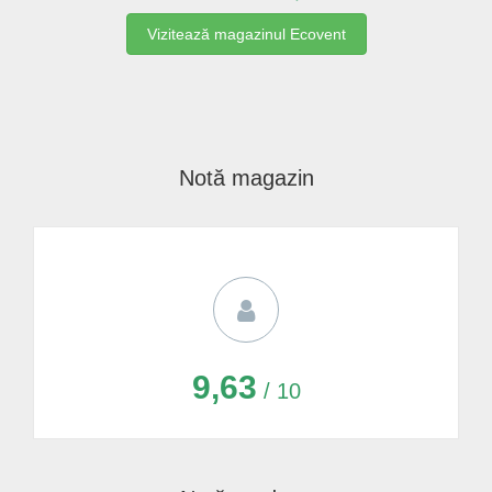
Vizitează magazinul Ecovent
Notă magazin
9,63
/ 10