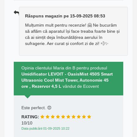
Răspuns magazin pe 15-09-2025 08:53
Mulțumim mult pentru recenzie! 🤗 Ne bucurăm
să aflăm că aparatul își face treaba foarte bine și
că ai simțit deja îmbunătățirea aerului în
sufragerie. Aer curat și confort zi de zi! 💨✨
Opinia clientului Maria din B pentru produsul
Umidificator LEVOIT - OasisMist 450S Smart
Ultrasonic Cool Mist Tower, Autonomie 45
ore , Rezervor 4,5 L
vândut de Ecovent
Este perfect. 😍
RATING:
10/10
Data publicării 01-09-2025 10:22