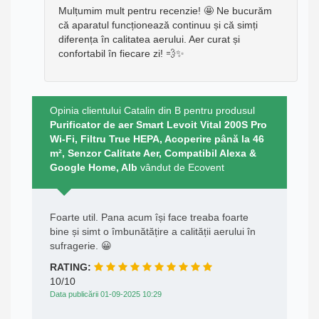
Mulțumim mult pentru recenzie! 🤩 Ne bucurăm
că aparatul funcționează continuu și că simți
diferența în calitatea aerului. Aer curat și
confortabil în fiecare zi! 💨✨
Opinia clientului Catalin din B pentru produsul
Purificator de aer Smart Levoit Vital 200S Pro
Wi-Fi, Filtru True HEPA, Acoperire până la 46
m², Senzor Calitate Aer, Compatibil Alexa &
Google Home, Alb
vândut de Ecovent
Foarte util. Pana acum își face treaba foarte
bine și simt o îmbunătățire a calității aerului în
sufragerie. 😀
RATING:
10/10
Data publicării 01-09-2025 10:29