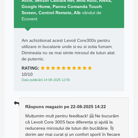
Activ, Senzor Calitate Aer, Mod Auto, Alexa,
Google Home, Panou Comanda Touch
Screen, Control Remote, Alb
vândut de
Ecovent
Am achizitionat acest Levoit Core300s pentru
utilizare in bucatarie unde si eu si sotia fumam.
Dimineata nu se mai simte mirosul de tutun atat
de puternic.
RATING:
10/10
Data publicării 14-08-2025 12:55
Răspuns magazin pe 22-08-2025 14:22
Mulțumim mult pentru feedback! 🤗 Ne bucurăm
că Levoit Core 300S face diferența și ajută la
reducerea mirosului de tutun din bucătărie. Îți
dorim aer mai curat și un confort sporit în fiecare