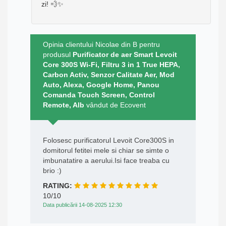
zi! 💨✨
Opinia clientului Nicolae din B pentru
produsul
Purificator de aer Smart Levoit
Core 300S Wi-Fi, Filtru 3 in 1 True HEPA,
Carbon Activ, Senzor Calitate Aer, Mod
Auto, Alexa, Google Home, Panou
Comanda Touch Screen, Control
Remote, Alb
vândut de Ecovent
Folosesc purificatorul Levoit Core300S in
domitorul fetitei mele si chiar se simte o
imbunatatire a aerului.Isi face treaba cu
brio :)
RATING:
10/10
Data publicării 14-08-2025 12:30