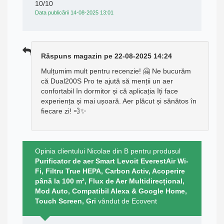
10/10
Data publicării 14-08-2025 13:01
Răspuns magazin pe 22-08-2025 14:24
Mulțumim mult pentru recenzie! 🤗 Ne bucurăm
că Dual200S Pro te ajută să menții un aer
confortabil în dormitor și că aplicația îți face
experiența și mai ușoară. Aer plăcut și sănătos în
fiecare zi! 💨✨
Opinia clientului Nicolae din B pentru produsul
Purificator de aer Smart Levoit EverestAir Wi-
Fi, Filtru True HEPA, Carbon Activ, Acoperire
până la 100 m², Flux de Aer Multidirecțional,
Mod Auto, Compatibil Alexa & Google Home,
Touch Screen, Gri
vândut de Ecovent