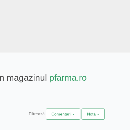
din magazinul
pfarma.ro
Filtrează
Comentarii
Notă