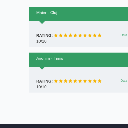
Maier - Cluj
RATING:
Data 
10/10
Anonim - Timis
RATING:
Data 
10/10