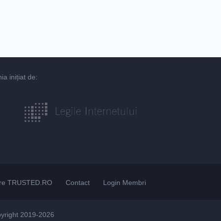
 inițiat de:
re TRUSTED.RO
Contact
Login Membri
pyright 2019-2026