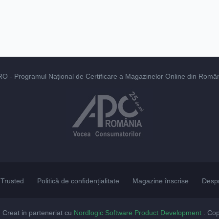
RO
- Programul Național de Certificare a Magazinelor Online din România
Trusted
Politică de confidențialitate
Magazine înscrise
Desp
. Creat in parteneriat cu
Nordlogic Software Product Development
. Co