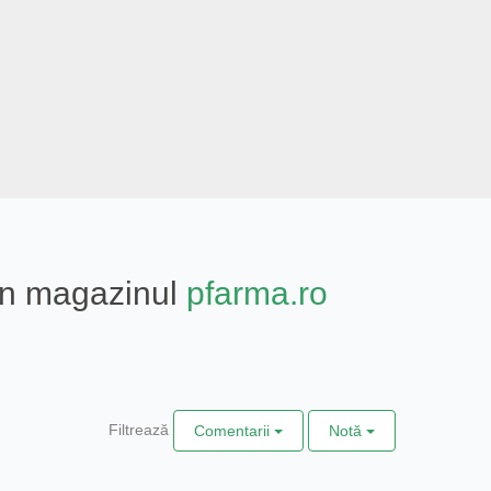
din magazinul
pfarma.ro
Filtrează
Comentarii
Notă