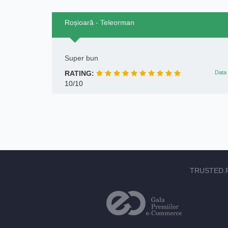
Roșioară - Teleorman
Super bun
RATING:
Data 
10/10
TRUSTED.