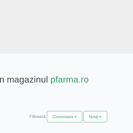
din magazinul
pfarma.ro
Filtrează
Comentarii
Notă