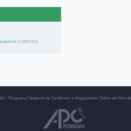
publicării 01-11-2023 15:01
RO
- Programul Național de Certificare a Magazinelor Online din România