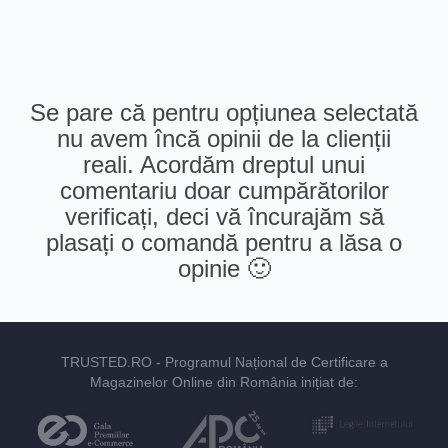
Se pare că pentru opțiunea selectată
nu avem încă opinii de la clienții
reali. Acordăm dreptul unui
comentariu doar cumpărătorilor
verificați, deci vă încurajăm să
plasați o comandă pentru a lăsa o
opinie 🙂
TRUSTED.RO
- Programul Național de Certificare a
Magazinelor Online din România inițiat de: