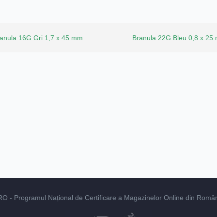
anula 16G Gri 1,7 x 45 mm
Branula 22G Bleu 0,8 x 25
RO
- Programul Național de Certificare a Magazinelor Online din România