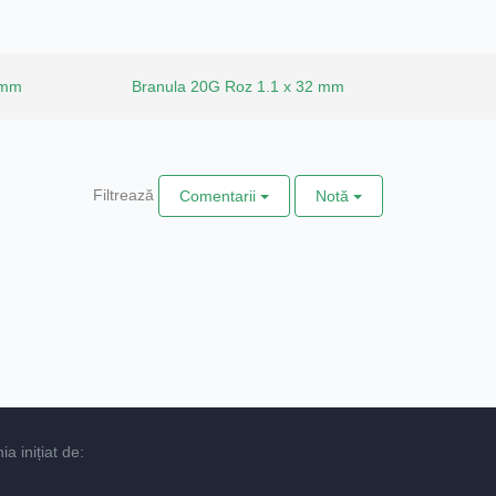
 mm
Branula 20G Roz 1.1 x 32 mm
Filtrează
Comentarii
Notă
 inițiat de: