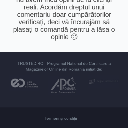
reali. Acordăm dreptul unui
comentariu doar cumpărătorilor
verificați, deci vă încurajăm să
plasați o comandă pentru a lăsa o
opinie 🙂
TRUSTED.RO
- Programul Național de Certificare a
Magazinelor Online din România inițiat de:
Termeni și condiții